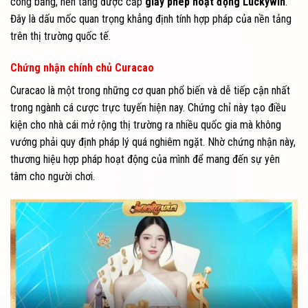
công bằng, nền tảng được cấp
giấy phép hoạt động Luckywin
.
Đây là dấu mốc quan trọng khẳng định tính hợp pháp của nền tảng
trên thị trường quốc tế.
Chứng nhận chính chủ Curacao
Curacao là một trong những cơ quan phổ biến và dễ tiếp cận nhất
trong ngành cá cược trực tuyến hiện nay. Chứng chỉ này tạo điều
kiện cho nhà cái mở rộng thị trường ra nhiều quốc gia mà không
vướng phải quy định pháp lý quá nghiêm ngặt. Nhờ chứng nhận này,
thương hiệu hợp pháp hoạt động của mình để mang đến sự yên
tâm cho người chơi.