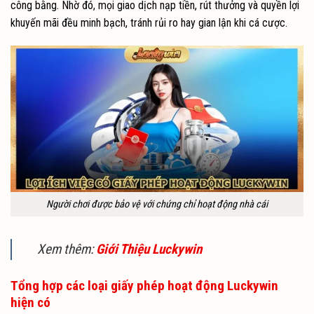
công bằng. Nhờ đó, mọi giao dịch nạp tiền, rút thưởng và quyền lợi
khuyến mãi đều minh bạch, tránh rủi ro hay gian lận khi cá cược.
Người chơi được bảo vệ với chứng chỉ hoạt động nhà cái
Xem thêm:
Giới Thiệu Luckywin
Tổng hợp các loại giấy phép hoạt động Luckywin
hiện có