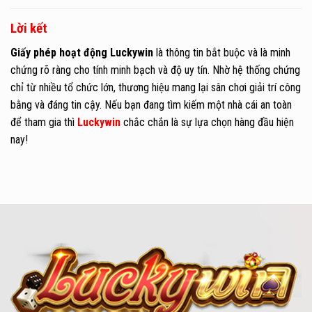
Lời kết
Giấy phép hoạt động
Luckywin
là thông tin bắt buộc và là minh
chứng rõ ràng cho tính minh bạch và độ uy tín. Nhờ hệ thống chứng
chỉ từ nhiều tổ chức lớn, thương hiệu mang lại sân chơi giải trí công
bằng và đáng tin cậy. Nếu bạn đang tìm kiếm một nhà cái an toàn
để tham gia thì
Luckywin
chắc chắn là sự lựa chọn hàng đầu hiện
nay!