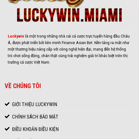
Luckywin
là một trong những nhà cái cá cược trực tuyến hàng đầu Châu
Á, được phát triển bởi liên minh Finance Asian Bet. Nền tảng ra mắt như
một thương hiệu nâng cấp với công nghệ hiện đại, mang đến hệ thống
trò chơi sống động, chân thật cùng trải nghiệm giải trí khác biệt trên thị
trường cá cược Việt Nam.
VỀ CHÚNG TÔI
GIỚI THIỆU LUCKYWIN
CHÍNH SÁCH BẢO MẬT
ĐIỀU KHOẢN ĐIỀU KIỆN