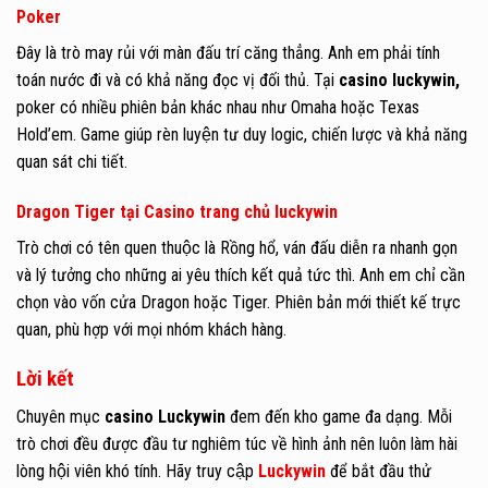
Poker
Đây là trò may rủi với màn đấu trí căng thẳng. Anh em phải tính
toán nước đi và có khả năng đọc vị đối thủ. Tại
c
asino
luckywin,
p
oker có nhiều phiên bản khác nhau như Omaha hoặc Texas
Hold’em. Game giúp rèn luyện tư duy logic, chiến lược và khả năng
quan sát chi tiết.
Dragon Tiger tại Casino trang chủ luckywin
Trò chơi có tên quen thuộc là Rồng hổ, ván đấu diễn ra nhanh gọn
và lý tưởng cho những ai yêu thích kết quả tức thì. Anh em chỉ cần
chọn vào vốn cửa Dragon hoặc Tiger. Phiên bản mới thiết kế trực
quan, phù hợp với mọi nhóm khách hàng.
Lời kết
Chuyên mục
c
asino
Luckywin
đem đến kho game đa dạng. Mỗi
trò chơi đều được đầu tư nghiêm túc về hình ảnh nên luôn làm hài
lòng hội viên khó tính. Hãy truy cập
Luckywin
để bắt đầu thử