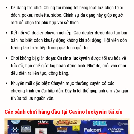
Đa dạng trò chơi: Chúng tôi mang tới hàng loạt lựa chọn từ xì
dách, poker, roulette, sicbo. Chính sự đa dạng này giúp người
mới dễ chọn trò phù hợp với sở thích.
Kết nối với dealer chuyên nghiệp: Các dealer được đào tạo bài
bản, họ biết cách khuấy động không khí sôi động. Hội viên còn
tương tác trực tiếp trong quá trình giải trí.
Chơi không bị gián đoạn:
Casino luckywin
được tối ưu hóa về
tốc độ, hạn chế giật lag hoặc đứng hình. Nhờ đó, mỗi ván chơi
đều diễn ra liên tục, công bằng.
Khuyến mãi đặc biệt: Chuyên mục thường xuyên có các
chương trình ưu đãi hấp dẫn. Đây là lợi thế giúp anh em vừa giải
tí vừa tối ưu nguồn vốn.
Các sảnh chơi hàng đầu tại Casino luckywin tài xỉu