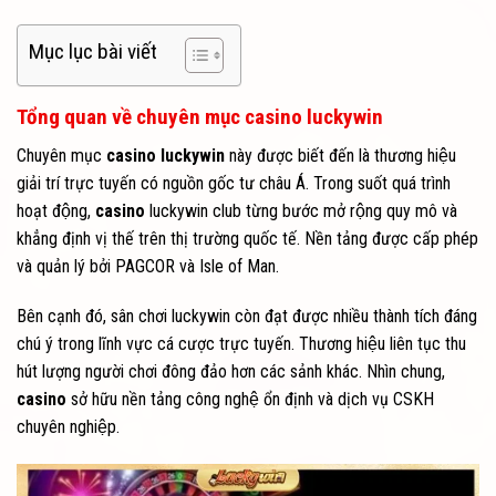
Mục lục bài viết
Tổng quan về chuyên mục casino luckywin
Chuyên mục
casino luckywin
này được biết đến là thương hiệu
giải trí trực tuyến có nguồn gốc tư châu Á. Trong suốt quá trình
hoạt động,
c
asino
luckywin club
từng bước mở rộng quy mô và
khẳng định vị thế trên thị trường quốc tế. Nền tảng được cấp phép
và quản lý bởi PAGCOR và Isle of Man.
Bên cạnh đó, sân chơi luckywin còn đạt được nhiều thành tích đáng
chú ý trong lĩnh vực cá cược trực tuyến. Thương hiệu liên tục thu
hút lượng người chơi đông đảo hơn các sảnh khác. Nhìn chung,
casino
sở hữu nền tảng công nghệ ổn định và dịch vụ CSKH
chuyên nghiệp.