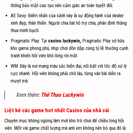
thống bảo mật cao tạo nên cảm giác an toàn tuyệt đối.
AE Sexy: Điểm nhấn của sảnh này là sự động hành của dealer
xinh đẹp, thân thiện. Người chia bài hỗ trợ chia, phân định thắng
thua minh bạch.
Pragmatic Play: Tại
c
asino luckywin
,
Pragmatic Play sở hữu
kho game phong phú, nhịp chơi dồn dập cùng tỷ lệ thưởng cạnh
tranh khiến hội viên khó lòng rời mắt.
WM: Đây là nơi mang màu sắc hiện đại, nổi bật với tốc độ xử lý
cực nhanh. Hội viên không phải chờ lâu, từng ván bài diễn ra
mượt mà.
Xem thêm:
Thể Thao Luckywin
Liệt kê các game hot nhất Casino của nhà cái
Chuyên mục không ngừng làm mới kho trò chơi để chiều long hội
viên. Một vài game chất lượng mà anh em không nên bỏ qua đó là: